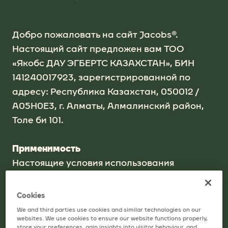
Добро пожаловать на сайт Jacobs®.
Настоящий сайт предложен вам ТОО
«Якобс ДАУ ЭГБЕРТС КАЗАХСТАН», БИН
141240017923, зарегистрированной по
адресу: Республика Казахстан, 050012 /
A05H0E3, г. Алматы, Алмалинский район,
Толе би 101.
Применимость
Настоящие условия использования
("Условия использования") применяются ко
всем случаям посещения и использования
Cookies
этого сайта, а также ко всей информации,
We and third parties use cookies and similar technologies on our
рекомендациям и/или услугам,
websites. We use cookies to ensure our website functions properly,
store your preferences, gain insights into visitor behaviour, and