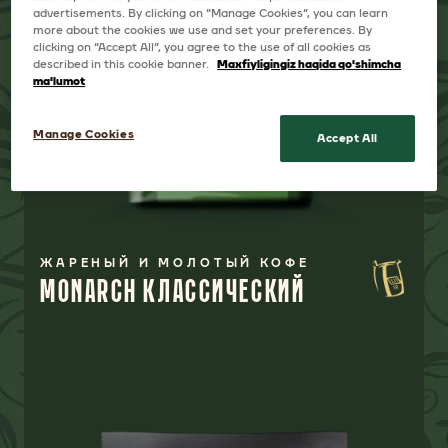
advertisements. By clicking on “Manage Cookies”, you can learn
more about the cookies we use and set your preferences. By
clicking on “Accept All”, you agree to the use of all cookies as
described in this cookie banner.
Maxfiyligingiz haqida qo'shimcha
ma'lumot
Manage Cookies
Accept All
ЖАРЕНЫЙ И МОЛОТЫЙ КОФЕ
MONARCH КЛАССИЧЕСКИЙ