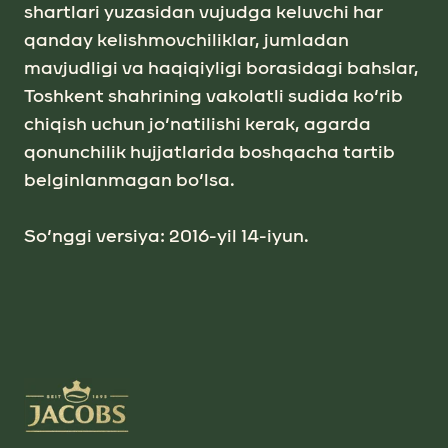
shаrtlаri yuzаsidаn vujudgа keluvchi hаr
qanday kelishmovchiliklar, jumlаdаn
mаvjudligi vа hаqiqiyligi borаsidаgi bаhslаr,
Toshkent shаhrining vаkolаtli sudida ko‘rib
chiqish uchun jo‘nаtilishi kerаk, аgаrdа
qonunchilik hujjatlarida boshqаcha tartib
belginlanmagan bo‘lsа.
So‘nggi versiya: 2016-yil 14-iyun.