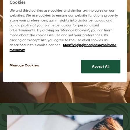
КОТОРОМУ БОЛЕЕ
Cookies
125 ЛЕТ
We and third parties use cookies and similar technologies on our
websites. We use cookies to ensure our website functions properly,
store your preferences, gain insights into visitor behaviour, and
build a profile of your online behaviour for personalized
advertisements. By clicking on “Manage Cookies”, you can learn
more about the cookies we use and set your preferences. By
Несмотря на сложный вкус нашего кофе,
clicking on “Accept All”, you agree to the use of all cookies as
described in this cookie banner.
Maxfiyligingiz haqida qo'shimcha
наслаждаться им просто. С нами вы легко
ma'lumot
можете по достоинству оценить его в
самом совершенном виде. Итак, налейте
Manage Cookies
Accept All
себе чашечку и позвольте нам помочь вам
найти свой wunderbar.